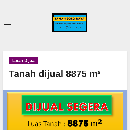
Skip
to
content
Tanah Dijual
Tanah dijual 8875 m²